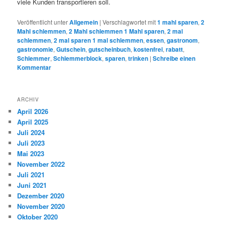
viele Kunden transportieren soll.
Veröffentlicht unter
Allgemein
|
Verschlagwortet mit
1 mahl sparen
,
2
Mahl schlemmen
,
2 Mahl schlemmen 1 Mahl sparen
,
2 mal
schlemmen
,
2 mal sparen 1 mal schlemmen
,
essen
,
gastronom
,
gastronomie
,
Gutschein
,
gutscheinbuch
,
kostenfrei
,
rabatt
,
Schlemmer
,
Schlemmerblock
,
sparen
,
trinken
|
Schreibe einen
Kommentar
ARCHIV
April 2026
April 2025
Juli 2024
Juli 2023
Mai 2023
November 2022
Juli 2021
Juni 2021
Dezember 2020
November 2020
Oktober 2020