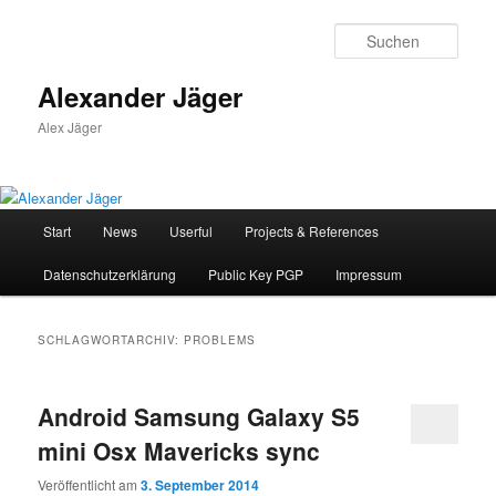
Zum
Zum
primären
sekundären
Such
Inhalt
Inhalt
springen
springen
Alexander Jäger
Alex Jäger
Hauptmenü
Start
News
Userful
Projects & References
Datenschutzerklärung
Public Key PGP
Impressum
SCHLAGWORTARCHIV:
PROBLEMS
Android Samsung Galaxy S5
mini Osx Mavericks sync
Veröffentlicht am
3. September 2014