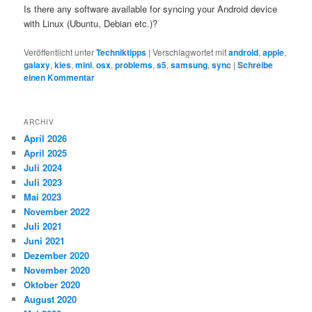
Is there any software available for syncing your Android device
with Linux (Ubuntu, Debian etc.)?
Veröffentlicht unter
Techniktipps
|
Verschlagwortet mit
android
,
apple
,
galaxy
,
kies
,
mini
,
osx
,
problems
,
s5
,
samsung
,
sync
|
Schreibe
einen Kommentar
ARCHIV
April 2026
April 2025
Juli 2024
Juli 2023
Mai 2023
November 2022
Juli 2021
Juni 2021
Dezember 2020
November 2020
Oktober 2020
August 2020