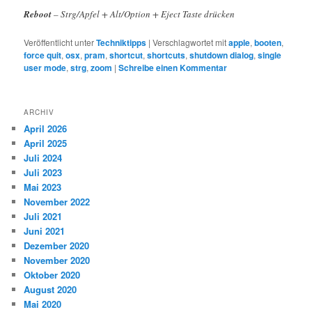
Reboot
– Strg/Apfel + Alt/Option + Eject Taste drücken
Veröffentlicht unter
Techniktipps
|
Verschlagwortet mit
apple
,
booten
,
force quit
,
osx
,
pram
,
shortcut
,
shortcuts
,
shutdown dialog
,
single
user mode
,
strg
,
zoom
|
Schreibe einen Kommentar
ARCHIV
April 2026
April 2025
Juli 2024
Juli 2023
Mai 2023
November 2022
Juli 2021
Juni 2021
Dezember 2020
November 2020
Oktober 2020
August 2020
Mai 2020