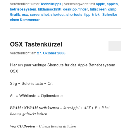
Veröffentlicht unter
Techniktipps
|
Verschlagwortet mit
apple
,
apples
,
betriebssystem
,
bildausschnitt
,
desktop
,
finder
,
fullscreen
,
gimp
,
Grafik
,
osx
,
screenshot
,
shortcut
,
shortcuts
,
tipp
,
trick
|
Schreibe
einen Kommentar
OSX Tastenkürzel
Veröffentlicht am
27. Oktober 2008
Hier ein paar wichtige Shortcuts für das Apple Betriebssystem
OSX
Strg = Befehlstaste = Crtl
Alt = Wähltaste = Optionstaste
PRAM / NVRAM zurücksetzen
– Strg/Apfel + ALT + P + R bei
Booten gedrückt halten
Von CD Booten
– C beim Booten drücken