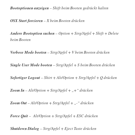
Bootoptionen anzeigen
– Shift beim Booten gedrückt halten
OSX Start forcieren
– X beim Booten drücken
Andere Bootoption suchen
– Option + Strg/Apfel + Shift + Delete
beim Booten
Verbose Mode booten
– Strg/Apfel + V beim Booten drücken
Single User Mode booten
– Strg/Apfel + S beim Booten drücken
Sofortiger Logout
– Shirt + Alt/Option + Strg/Apfel + Q drücken
Zoom In
– Alt/Option + Strg/Apfel + „+“ drücken
Zoom Out
– Alt/Option + Strg/Apfel + „-“ drücken
Force Quit
– Alt/Option + Strg/Apfel + ESC drücken
Shutdown Dialog
– Strg/Apfel + Eject Taste drücken