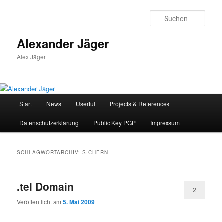
Zum
Zum
primären
sekundären
Such
Inhalt
Inhalt
springen
springen
Alexander Jäger
Alex Jäger
Hauptmenü
Start
News
Userful
Projects & References
Datenschutzerklärung
Public Key PGP
Impressum
SCHLAGWORTARCHIV:
SICHERN
.tel Domain
2
Veröffentlicht am
5. Mai 2009