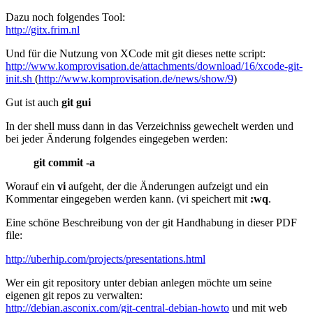
Dazu noch folgendes Tool:
http://gitx.frim.nl
Und für die Nutzung von XCode mit git dieses nette script:
http://www.komprovisation.de/attachments/download/16/xcode-git-
init.sh
(
http://www.komprovisation.de/news/show/9
)
Gut ist auch
git gui
In der shell
muss dann in das Verzeichniss gewechelt werden und
bei jeder Änderung folgendes eingegeben werden:
git commit -a
Worauf ein
vi
aufgeht, der die Änderungen aufzeigt und ein
Kommentar eingegeben werden kann. (vi speichert mit
:wq
.
Eine schöne Beschreibung von der git Handhabung in dieser PDF
file:
http://uberhip.com/projects/presentations.html
Wer ein git repository unter debian anlegen möchte um seine
eigenen git repos zu verwalten:
http://debian.asconix.com/git-central-debian-howto
und mit web