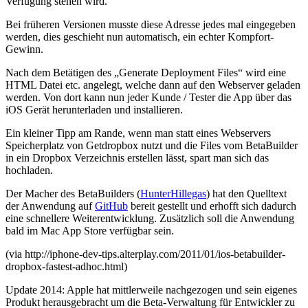
Verfügung stehen wird.
Bei früheren Versionen musste diese Adresse jedes mal eingegeben
werden, dies geschieht nun automatisch, ein echter Kompfort-
Gewinn.
Nach dem Betätigen des „Generate Deployment Files“ wird eine
HTML Datei etc. angelegt, welche dann auf den Webserver geladen
werden. Von dort kann nun jeder Kunde / Tester die App über das
iOS Gerät herunterladen und installieren.
Ein kleiner Tipp am Rande, wenn man statt eines Webservers
Speicherplatz von Getdropbox nutzt und die Files vom BetaBuilder
in ein Dropbox Verzeichnis erstellen lässt, spart man sich das
hochladen.
Der Macher des BetaBuilders (
HunterHillegas
) hat den Quelltext
der Anwendung auf
GitHub
bereit gestellt und erhofft sich dadurch
eine schnellere Weiterentwicklung. Zusätzlich soll die Anwendung
bald im Mac App Store verfügbar sein.
(via http://iphone-dev-tips.alterplay.com/2011/01/ios-betabuilder-
dropbox-fastest-adhoc.html)
Update 2014: Apple hat mittlerweile nachgezogen und sein eigenes
Produkt herausgebracht um die Beta-Verwaltung für Entwickler zu