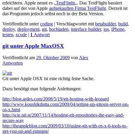
erleichtern. Apple nennt es „
TestFlight
„. Das TestFlight bassiert
dabei auf der von Apple
aufgekauften Firma TestFlight
. Derzeit ist
das Programm jedoch selbst noch in der Beta Version.
Veröffentlicht unter
coding
|
Verschlagwortet mit
betabuilder
,
build
,
deploy
,
deployment
,
git
,
hochladen
,
interface builder
,
ios
,
iPhone
,
testen
,
xcode
|
1
Antwort
git unter Apple MaxOSX
Veröffentlicht am
29. Oktober 2009
von
Alex
Antworten
Git unter Apple OSX ist eine richtig feine Sache.
Dazu benötigt man folgende Anleitungen:
http://blog.ardes.com/2008/5/19/git-hosting-with-leopard
http://www.koushikdutta.com/2009/04/setting-up-gitosis-server-on-
os-x.html
http://scie.nti.st/2007/11/14/hosting-git-repositories-the-easy-and-
secure-way
http://theappleblog.com/2009/03/10/using-git-with-os-x-6-tools-to-
get-you-up-and-running/