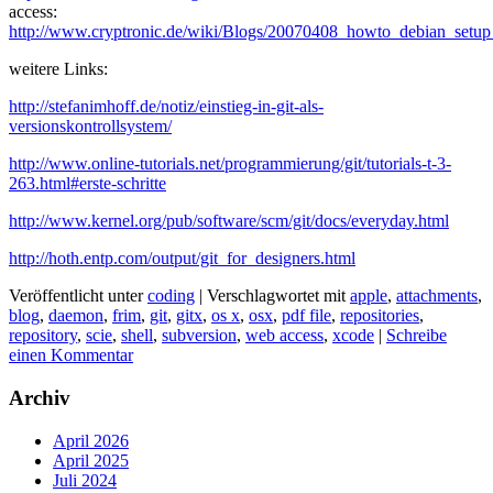
access:
http://www.cryptronic.de/wiki/Blogs/20070408_howto_debian_set
weitere Links:
http://stefanimhoff.de/notiz/einstieg-in-git-als-
versionskontrollsystem/
http://www.online-tutorials.net/programmierung/git/tutorials-t-3-
263.html#erste-schritte
http://www.kernel.org/pub/software/scm/git/docs/everyday.html
http://hoth.entp.com/output/git_for_designers.html
Veröffentlicht unter
coding
|
Verschlagwortet mit
apple
,
attachments
,
blog
,
daemon
,
frim
,
git
,
gitx
,
os x
,
osx
,
pdf file
,
repositories
,
repository
,
scie
,
shell
,
subversion
,
web access
,
xcode
|
Schreibe
einen Kommentar
Archiv
April 2026
April 2025
Juli 2024