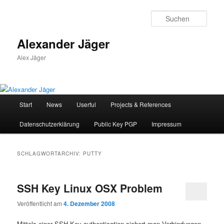
Zum
Zum
primären
sekundären
Such
Inhalt
Inhalt
springen
springen
Alexander Jäger
Alex Jäger
Hauptmenü
Start
News
Userful
Projects & References
Datenschutzerklärung
Public Key PGP
Impressum
SCHLAGWORTARCHIV:
PUTTY
SSH Key Linux OSX Problem
Veröffentlicht am
4. Dezember 2008
Mittels einer SSH Key authentication sichert man Verbindungen