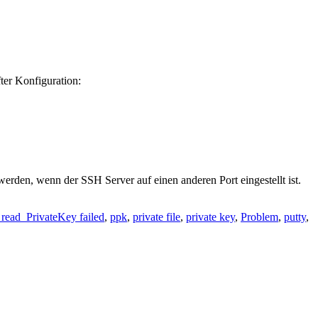
ter Konfiguration:
werden, wenn der SSH Server auf einen anderen Port eingestellt ist.
ead_PrivateKey failed
,
ppk
,
private file
,
private key
,
Problem
,
putty
,