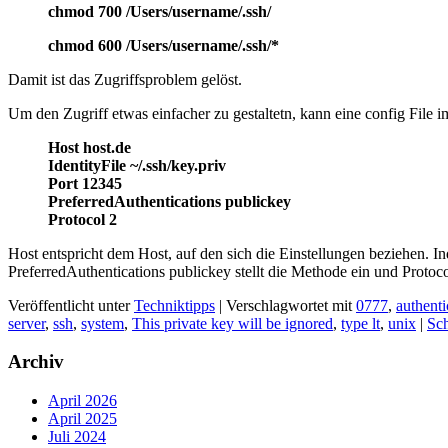
chmod 700 /Users/username/.ssh/
chmod 600 /Users/username/.ssh/*
Damit ist das Zugriffsproblem gelöst.
Um den Zugriff etwas einfacher zu gestaltetn, kann eine config File i
Host host.de
IdentityFile ~/.ssh/key.priv
Port 12345
PreferredAuthentications publickey
Protocol 2
Host entspricht dem Host, auf den sich die Einstellungen beziehen. In
PreferredAuthentications publickey stellt die Methode ein und Protoco
Veröffentlicht unter
Techniktipps
|
Verschlagwortet mit
0777
,
authenti
server
,
ssh
,
system
,
This private key will be ignored
,
type lt
,
unix
|
Sc
Archiv
April 2026
April 2025
Juli 2024