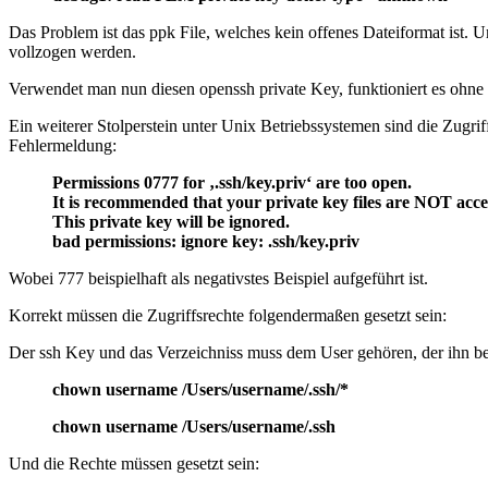
Das Problem ist das ppk File, welches kein offenes Dateiformat ist. 
vollzogen werden.
Verwendet man nun diesen openssh private Key, funktioniert es ohne
Ein weiterer Stolperstein unter Unix Betriebssystemen sind die Zugrif
Fehlermeldung:
Permissions 0777 for ‚.ssh/key.priv‘ are too open.
It is recommended that your private key files are NOT acces
This private key will be ignored.
bad permissions: ignore key: .ssh/key.priv
Wobei 777 beispielhaft als negativstes Beispiel aufgeführt ist.
Korrekt müssen die Zugriffsrechte folgendermaßen gesetzt sein:
Der ssh Key und das Verzeichniss muss dem User gehören, der ihn be
chown username /Users/username/.ssh/*
chown username /Users/username/.ssh
Und die Rechte müssen gesetzt sein: