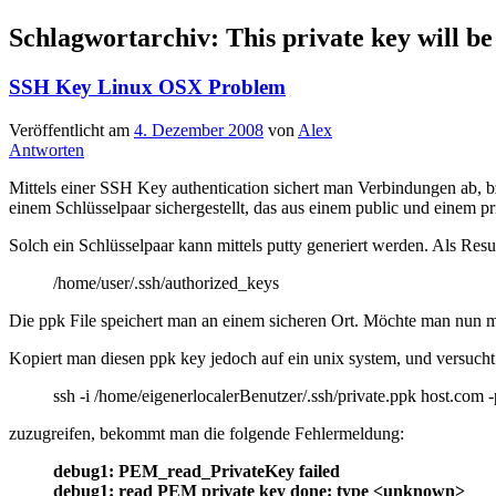
Schlagwortarchiv:
This private key will b
SSH Key Linux OSX Problem
Veröffentlicht am
4. Dezember 2008
von
Alex
Antworten
Mittels einer SSH Key authentication sichert man Verbindungen ab, bzw 
einem Schlüsselpaar sichergestellt, das aus einem public und einem pri
Solch ein Schlüsselpaar kann mittels putty generiert werden. Als Resul
/home/user/.ssh/authorized_keys
Die ppk File speichert man an einem sicheren Ort. Möchte man nun mi
Kopiert man diesen ppk key jedoch auf ein unix system, und versucht 
ssh -i /home/eigenerlocalerBenutzer/.ssh/private.ppk host.com 
zuzugreifen, bekommt man die folgende Fehlermeldung:
debug1: PEM_read_PrivateKey failed
debug1: read PEM private key done: type <unknown>