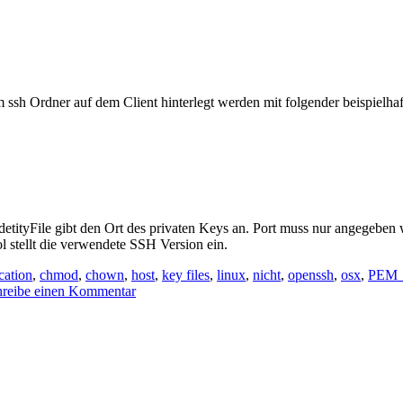
m ssh Ordner auf dem Client hinterlegt werden mit folgender beispielhaf
detityFile gibt den Ort des privaten Keys an. Port muss nur angegeben 
l stellt die verwendete SSH Version ein.
cation
,
chmod
,
chown
,
host
,
key files
,
linux
,
nicht
,
openssh
,
osx
,
PEM_r
hreibe einen Kommentar