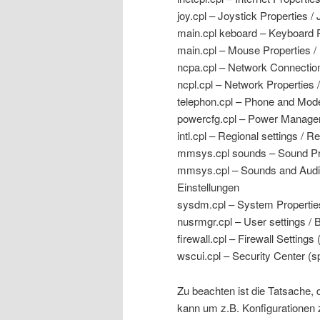
joy.cpl – Joystick Properties /
main.cpl keboard – Keyboard P
main.cpl – Mouse Properties /
ncpa.cpl – Network Connectio
ncpl.cpl – Network Properties 
telephon.cpl – Phone and Mod
powercfg.cpl – Power Manag
intl.cpl – Regional settings / R
mmsys.cpl sounds – Sound Pro
mmsys.cpl – Sounds and Audio
Einstellungen
sysdm.cpl – System Propertie
nusrmgr.cpl – User settings / 
firewall.cpl – Firewall Settings
wscui.cpl – Security Center (sp
Zu beachten ist die Tatsache,
kann um z.B. Konfigurationen 