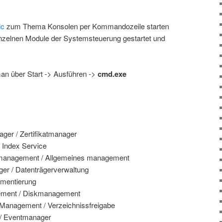
ic
zum Thema Konsolen per Kommandozeile starten
inzelnen Module der Systemsteuerung gestartet und
n über Start -> Ausführen ->
cmd.exe
ager / Zertifikatmanager
/ Index Service
anagement / Allgemeines management
r / Datenträgerverwaltung
gmentierung
ement / Diskmanagement
Management / Verzeichnissfreigabe
 / Eventmanager