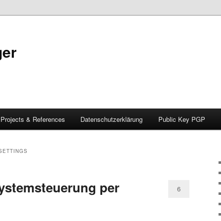
ger
Projects & References
Datenschutzerklärung
Public Key PGP
SETTINGS
ystemsteuerung per
6