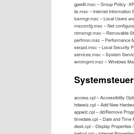
gpedit.msc – Group Policy -XP 
iis.msc – Internet Information S
lusrmgr.msc – Local Users an
mscorcfg.msc – Net configurat
ntmsmgr.msc – Removable Sto
perfmon.msc – Performance M
secpol.msc – Local Security Pol
services.msc – System Servic
wmimgmt.msc – Windows Man
Systemsteue
access.cpl – Accessibility Opti
hdwwiz.cpl – Add New Hardwa
appwiz.cpl – dd/Remove Program
timedate.cpl – Date and Time P
desk.cpl – Display Properties 
inetcpl.cpl – Internet Propertie