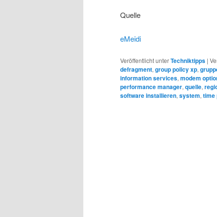
Quelle
eMeidi
Veröffentlicht unter
Techniktipps
|
Ve
defragment
,
group policy xp
,
gruppe
information services
,
modem optio
performance manager
,
quelle
,
regi
software installieren
,
system
,
time 