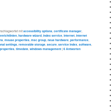
rschlagwortet mit
accessibility options
,
certificate manager
,
nrichtlinien
,
hardware wizard
,
index service
,
internet
,
internet
ns
,
mouse properties
,
msc group
,
neue hardware
,
performance
,
onal settings
,
removable storage
,
secure
,
service index
,
software
,
properties
,
timedate
,
windows management
|
6
Antworten