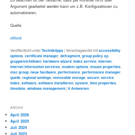
Argument gearbeitet werden kann um z.B. Konfigurationen zu
automatisieren.
Quelle
eMeidi
Veröffentlicht unter
Techniktipps
|
Verschlagwortet mit
accessibility
options
,
certificate manager
,
defragment
,
group policy xp
,
gruppenrichtlinien
,
hardware wizard
,
index service
,
internet
,
internet information services
,
modem options
,
mouse properties
,
msc group
,
neue hardware
,
performance
,
performance manager
,
quelle
,
regional settings
,
removable storage
,
secure
,
service
index
,
software
,
software installieren
,
system
,
time properties
,
timedate
,
windows management
|
6
Antworten
ARCHIV
April 2026
April 2025
Juli 2024
Juli 2023