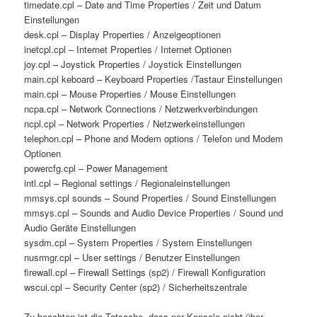
timedate.cpl – Date and Time Properties / Zeit und Datum
Einstellungen
desk.cpl – Display Properties / Anzeigeoptionen
inetcpl.cpl – Internet Properties / Internet Optionen
joy.cpl – Joystick Properties / Joystick Einstellungen
main.cpl keboard – Keyboard Properties /Tastaur Einstellungen
main.cpl – Mouse Properties / Mouse Einstellungen
ncpa.cpl – Network Connections / Netzwerkverbindungen
ncpl.cpl – Network Properties / Netzwerkeinstellungen
telephon.cpl – Phone and Modem options / Telefon und Modem
Optionen
powercfg.cpl – Power Management
intl.cpl – Regional settings / Regionaleinstellungen
mmsys.cpl sounds – Sound Properties / Sound Einstellungen
mmsys.cpl – Sounds and Audio Device Properties / Sound und
Audio Geräte Einstellungen
sysdm.cpl – System Properties / System Einstellungen
nusrmgr.cpl – User settings / Benutzer Einstellungen
firewall.cpl – Firewall Settings (sp2) / Firewall Konfiguration
wscui.cpl – Security Center (sp2) / Sicherheitszentrale
Zu beachten ist die Tatsache, dass per Konsole nicht über