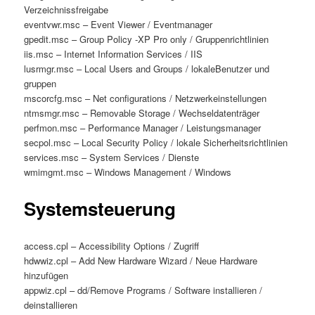
Verzeichnissfreigabe
eventvwr.msc – Event Viewer / Eventmanager
gpedit.msc – Group Policy -XP Pro only / Gruppenrichtlinien
iis.msc – Internet Information Services / IIS
lusrmgr.msc – Local Users and Groups / lokaleBenutzer und
gruppen
mscorcfg.msc – Net configurations / Netzwerkeinstellungen
ntmsmgr.msc – Removable Storage / Wechseldatenträger
perfmon.msc – Performance Manager / Leistungsmanager
secpol.msc – Local Security Policy / lokale Sicherheitsrichtlinien
services.msc – System Services / Dienste
wmimgmt.msc – Windows Management / Windows
Systemsteuerung
access.cpl – Accessibility Options / Zugriff
hdwwiz.cpl – Add New Hardware Wizard / Neue Hardware
hinzufügen
appwiz.cpl – dd/Remove Programs / Software installieren /
deinstallieren