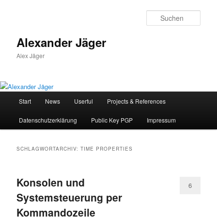
Zum
Zum
primären
sekundären
Such
Inhalt
Inhalt
springen
springen
Alexander Jäger
Alex Jäger
Hauptmenü
Start
News
Userful
Projects & References
Datenschutzerklärung
Public Key PGP
Impressum
SCHLAGWORTARCHIV:
TIME PROPERTIES
Konsolen und
6
Systemsteuerung per
Kommandozeile