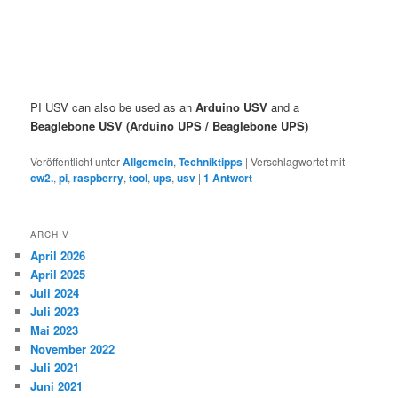
PI USV can also be used as an
Arduino USV
and a
Beaglebone USV (
Arduino UPS /
Beaglebone UPS)
Veröffentlicht unter
Allgemein
,
Techniktipps
|
Verschlagwortet mit
cw2.
,
pi
,
raspberry
,
tool
,
ups
,
usv
|
1
Antwort
ARCHIV
April 2026
April 2025
Juli 2024
Juli 2023
Mai 2023
November 2022
Juli 2021
Juni 2021