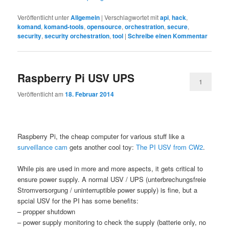
Veröffentlicht unter
Allgemein
|
Verschlagwortet mit
api
,
hack
,
komand
,
komand-tools
,
opensource
,
orchestration
,
secure
,
security
,
security orchestration
,
tool
|
Schreibe einen Kommentar
Raspberry Pi USV UPS
1
Veröffentlicht am
18. Februar 2014
Raspberry Pi, the cheap computer for various stuff like a
surveillance cam
gets another cool toy:
The PI USV from CW2
.
While pis are used in more and more aspects, it gets critical to
ensure power supply. A normal USV / UPS (unterbrechungsfreie
Stromversorgung / uninterruptible power supply) is fine, but a
spcial USV for the PI has some benefits:
– propper shutdown
– power supply monitoring to check the supply (batterie only, no