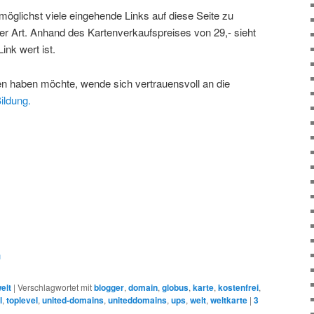
h, möglichst viele eingehende Links auf diese Seite zu
eser Art. Anhand des Kartenverkaufspreises von 29,- sieht
nk wert ist.
en haben möchte, wende sich vertrauensvoll an die
ildung.
n
elt
|
Verschlagwortet mit
blogger
,
domain
,
globus
,
karte
,
kostenfrei
,
l
,
toplevel
,
united-domains
,
uniteddomains
,
ups
,
welt
,
weltkarte
|
3