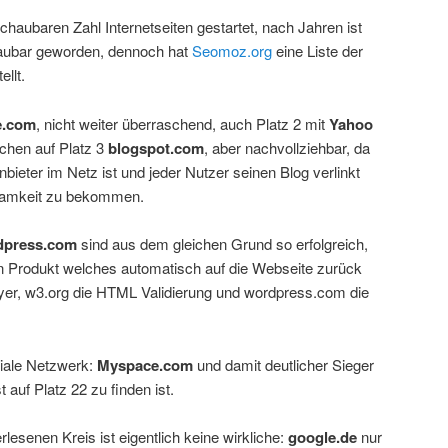
schaubaren Zahl Internetseiten gestartet, nach Jahren ist
haubar geworden, dennoch hat
Seomoz.org
eine Liste der
ellt.
e.com
, nicht weiter überraschend, auch Platz 2 mit
Yahoo
schen auf Platz 3
blogspot.com
, aber nachvollziehbar, da
bieter im Netz ist und jeder Nutzer seinen Blog verlinkt
samkeit zu bekommen.
dpress.com
sind aus dem gleichen Grund so erfolgreich,
ein Produkt welches automatisch auf die Webseite zurück
yer, w3.org die HTML Validierung und wordpress.com die
ziale Netzwerk:
Myspace.com
und damit deutlicher Sieger
 auf Platz 22 zu finden ist.
lesenen Kreis ist eigentlich keine wirkliche:
google.de
nur