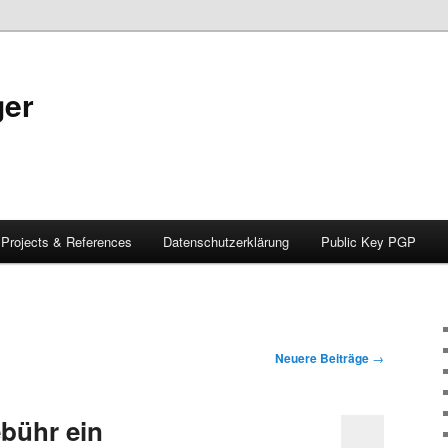
ger
Projects & References
Datenschutzerklärung
Public Key PGP
Neuere Beiträge
→
ebühr ein